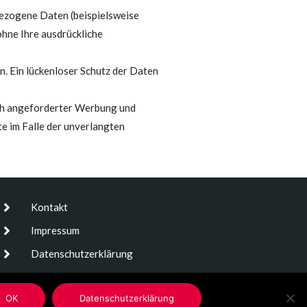
ezogene Daten (beispielsweise
ohne Ihre ausdrückliche
n. Ein lückenloser Schutz der Daten
ich angeforderter Werbung und
te im Falle der unverlangten
Kontakt
Impressum
Datenschutzerklärung
Copyright 2026 © Supervision und
Coaching in Münster und Umgebung
OK
Datenschutzerklärung